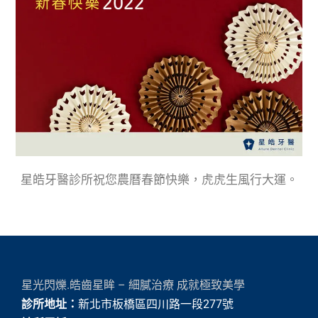
星皓牙醫診所祝您農曆春節快樂，虎虎生風行大運。
星光閃爍.皓齒星眸 – 細膩治療 成就極致美學
診所地址：
新北市板橋區四川路一段277號