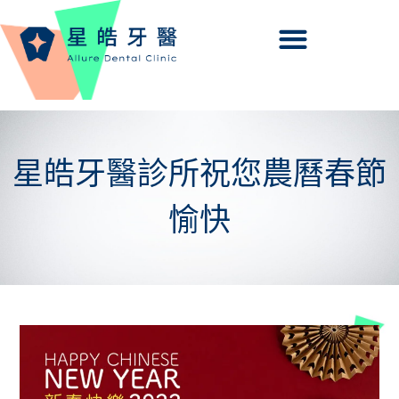
星皓牙醫診所祝您農曆春節
愉快