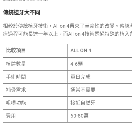
傳統植牙大不同
相較於傳統植牙技術，All on 4帶來了革命性的改變。傳
療過程可能長達一年以上。而All on 4技術透過特殊的
比較項目
ALL ON 4
植體數量
4-6顆
手術時間
單日完成
補骨需求
通常不需要
咀嚼功能
接近自然牙
費用
60-80萬