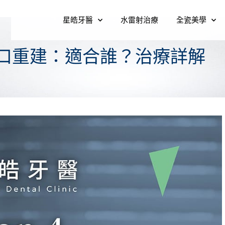
星皓牙醫
水雷射治療
全瓷美學
 4全口重建：適合誰？治療詳解