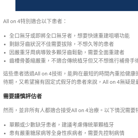
All on 4特別適合以下患者：
全口無牙或即將全口無牙者，想要快速重建咀嚼功能
剩餘牙齒狀況不佳需要拔除，不想久等的患者
因嚴重牙周病導致多顆牙齒鬆動，需要全面重建者
齒槽骨萎縮嚴重，不適合傳統植牙但又不想進行補骨手
這些患者透過All on 4技術，能夠在最短的時間內重拾
待期，又希望擁有固定式假牙的患者來說，All on 4無疑
需要謹慎評估者
然而，並非所有人都適合接受All on 4治療。以下情況需
單顆或少數缺牙患者，建議考慮傳統單顆植牙
患有嚴重糖尿病等全身性疾病者，需要先控制病情