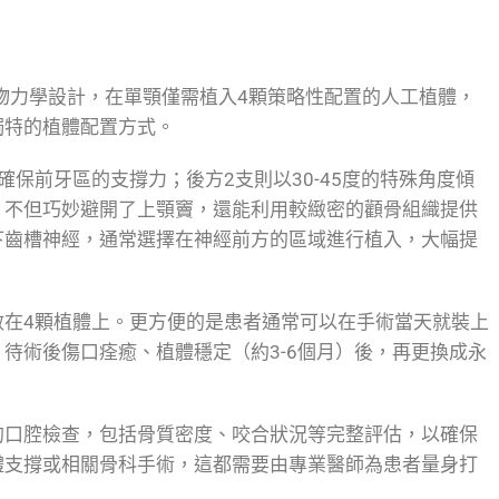
的生物力學設計，在單顎僅需植入4顆策略性配置的人工植體，
獨特的植體配置方式。
保前牙區的支撐力；後方2支則以30-45度的特殊角度傾
，不但巧妙避開了上顎竇，還能利用較緻密的顴骨組織提供
下齒槽神經，通常選擇在神經前方的區域進行植入，大幅提
散在4顆植體上。更方便的是患者通常可以在手術當天就裝上
待術後傷口痊癒、植體穩定（約3-6個月）後，再更換成永
的口腔檢查，包括骨質密度、咬合狀況等完整評估，以確保
體支撐或相關骨科手術，這都需要由專業醫師為患者量身打