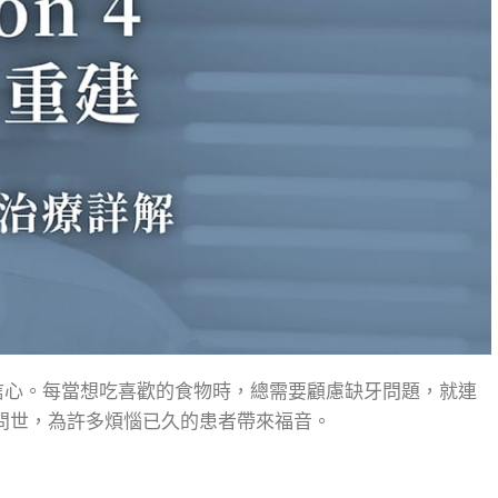
信心。每當想吃喜歡的食物時，總需要顧慮缺牙問題，就連
術的問世，為許多煩惱已久的患者帶來福音。