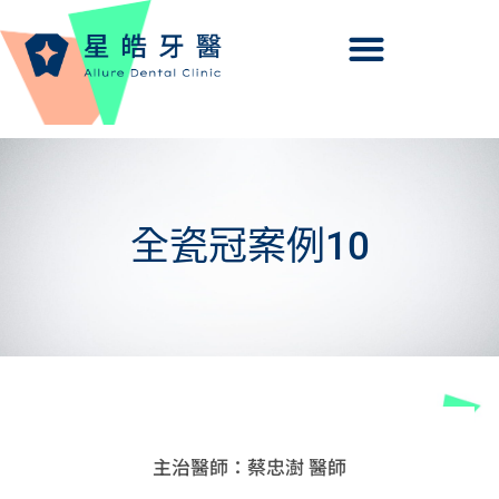
全瓷冠案例10
主治醫師：蔡忠澍 醫師